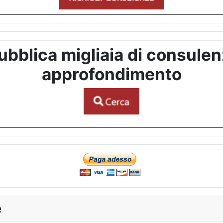
bblica migliaia di consulenze
approfondimento
e