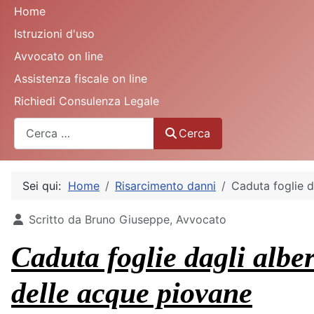
Home
Istruzioni d'uso
Avvocato on line
Assistenza fiscale on line
Richiedi Consulenza Legale
Cerca
Cerca
Sei qui:
Home
Risarcimento danni
Caduta foglie d
Dettagli
Scritto da
Bruno Giuseppe, Avvocato
Caduta foglie dagli alber
delle acque piovane