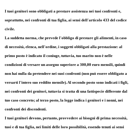
I tuoi genitori sono obbligati a prestare assistenza nei tuoi confronti e,
soprattutto, nei confronti di tua figlia, ai sensi dell'articolo 433 del codice
civile.
La suddetta norma, che prevede l'obbligo di prestare gli alimenti, in caso
di necessità, elenca, nell'ordine, i soggetti obbligati alla prestazione: al
primo posto è indicato il coniuge, tuttavia, tuo marito non è nelle
condizioni di versare un assegno superiore a 300,00 euro mensili, quindi
non hai nulla da pretendere nei suoi confronti (non può essere obbligato a
versarti l'intero suo reddito mensile). Al secondo posto sono indicati i figli,
nei confronti dei genitori, tuttavia si tratta di una fattispecie differente dal
tuo caso concreto; al terzo posto, la legge indica i genitori e i nonni, nei
confronti dei discendenti.
I tuoi genitori devono, pertanto, provvedere ai bisogni di prima necessità,
tuoi e di tua figlia, nei limiti delle loro possibilità, essendo tenuti ai sensi