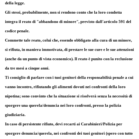
della legge.
Gli stessi, probabilmente, non si rendono conto che la loro condotta
integra il reato di "abbandono di minore", previsto dall'articolo 591 del
codice penale.
Commette tale reato, colui che, essendo obbligato alla cura di un minore,
si rifiuta, in maniera immotivata, di prestare le sue cure e le sue attenzioni
(anche da un punto di vista economico). Il reato è punito con la reclusione
da tre mesi a cinque anni.
Ti consiglio di parlare con i tuoi genitori della responsabilità penale a cui
vanno incontro, rifiutando gli alimenti dovuti nei confronti della loro
nipotina; sono convinto che la situazione si risolverà senza la necessità di
sporgere una querela/denuncia nei loro confronti, presso la polizia
giudiziaria.
In caso di persistente rifiuto, devi recarti ai Carabinieri/Polizia per
sporgere denuncia/querela, nei confronti dei tuoi genitori (spero con tutto