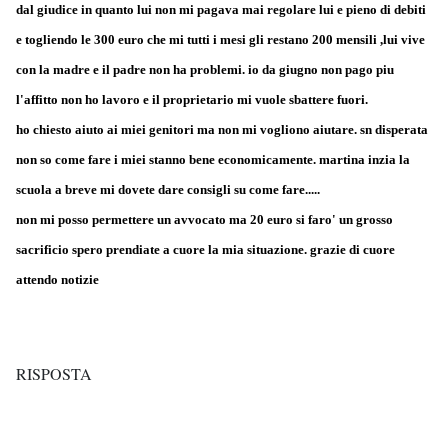
dal giudice in quanto lui non mi pagava mai regolare lui e pieno di debiti
e togliendo le 300 euro che mi tutti i mesi gli restano 200 mensili ,lui vive
con la madre e il padre non ha problemi. io da giugno non pago piu
l'affitto non ho lavoro e il proprietario mi vuole sbattere fuori.
ho chiesto aiuto ai miei genitori ma non mi vogliono aiutare. sn disperata
non so come fare i miei stanno bene economicamente. martina inzia la
scuola a breve mi dovete dare consigli su come fare.....
non mi posso permettere un avvocato ma 20 euro si faro' un grosso
sacrificio spero prendiate a cuore la mia situazione. grazie di cuore
attendo notizie
RISPOSTA