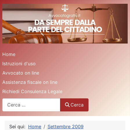
Home
Istruzioni d'uso
Avvocato on line
Assistenza fiscale on line
Richiedi Consulenza Legale
Cerca
Cerca
Sei qui:
Home
Settembre 2009