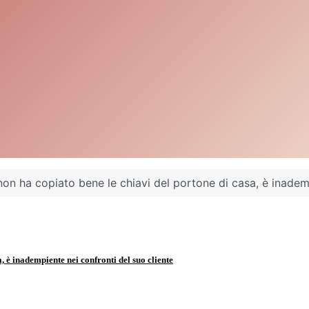
non ha copiato bene le chiavi del portone di casa, è inadem
, è inadempiente nei confronti del suo cliente