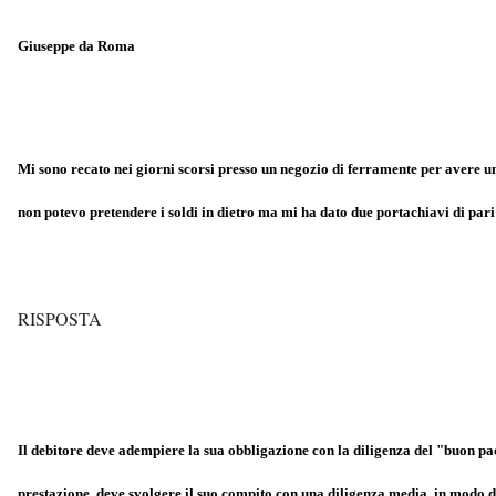
Giuseppe da Roma
Mi sono recato nei giorni scorsi presso un negozio di ferramente per avere un
non potevo pretendere i soldi in dietro ma mi ha dato due portachiavi di pari
RISPOSTA
Il debitore deve adempiere la sua obbligazione con la diligenza del "buon padr
prestazione, deve svolgere il suo compito con una diligenza media, in modo da