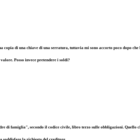
a copia di una chiave di una serratura, tuttavia mi sono accorto poco dopo che l
 valore. Posso invece pretendere i soldi?
e di famiglia", secondo il codice civile, libro terzo sulle obbligazioni. Quello c
 soddisfare la richiesta del creditore.