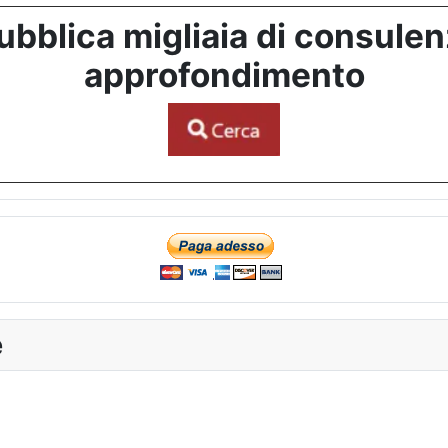
bblica migliaia di consulenze
approfondimento
e