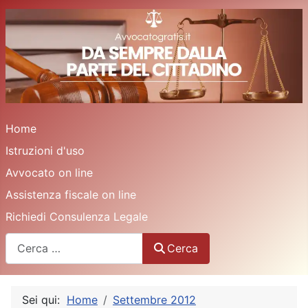
Home
Istruzioni d'uso
Avvocato on line
Assistenza fiscale on line
Richiedi Consulenza Legale
Cerca
Cerca
Sei qui:
Home
Settembre 2012