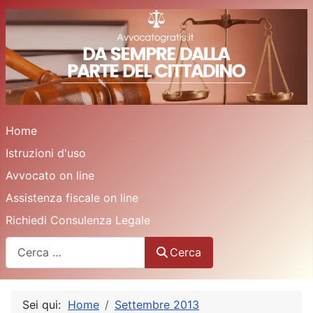
Home
Istruzioni d'uso
Avvocato on line
Assistenza fiscale on line
Richiedi Consulenza Legale
Cerca
Cerca
Sei qui:
Home
Settembre 2013