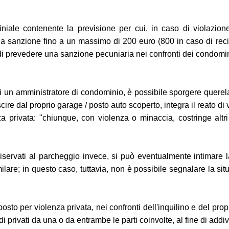
ale contenente la previsione per cui, in caso di violazione
a sanzione fino a un massimo di 200 euro (800 in caso di recidi
 prevedere una sanzione pecuniaria nei confronti dei condomini i
un amministratore di condominio, è possibile sporgere querela 
re dal proprio garage / posto auto scoperto, integra il reato di 
za privata: "chiunque, con violenza o minaccia, costringe altr
servati al parcheggio invece, si può eventualmente intimare l
milare; in questo caso, tuttavia, non è possibile segnalare la sit
sto per violenza privata, nei confronti dell'inquilino e del propri
sidi privati da una o da entrambe le parti coinvolte, al fine di a