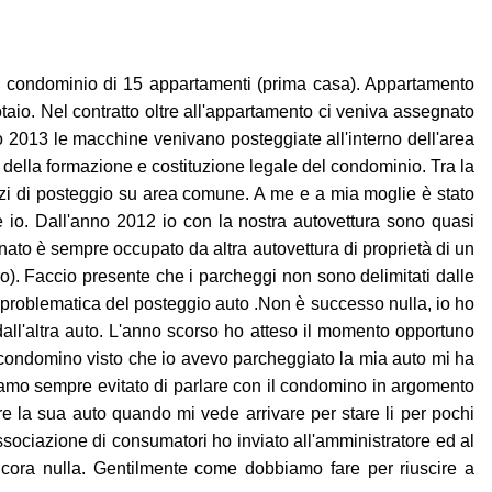
un condominio di 15 appartamenti (prima casa). Appartamento
otaio. Nel contratto oltre all'appartamento ci veniva assegnato
 2013 le macchine venivano posteggiate all'interno dell'area
e della formazione e costituzione legale del condominio. Tra la
i di posteggio su area comune. A me e a mia moglie è stato
e io. Dall'anno 2012 io con la nostra autovettura sono quasi
nato è sempre occupato da altra autovettura di proprietà di un
). Faccio presente che i parcheggi non sono delimitati dalle
la problematica del posteggio auto .Non è successo nulla, io ho
all'altra auto. L'anno scorso ho atteso il momento opportuno
o condomino visto che io avevo parcheggiato la mia auto mi ha
biamo sempre evitato di parlare con il condomino in argomento
re la sua auto quando mi vede arrivare per stare li per pochi
ssociazione di consumatori ho inviato all'amministratore ed al
ncora nulla. Gentilmente come dobbiamo fare per riuscire a