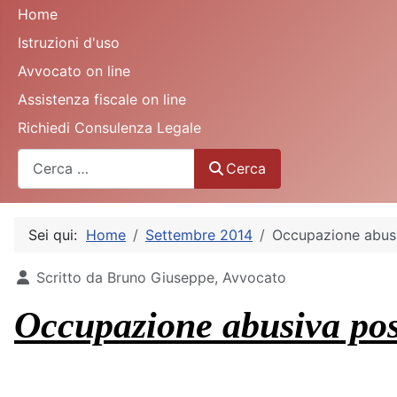
Home
Istruzioni d'uso
Avvocato on line
Assistenza fiscale on line
Richiedi Consulenza Legale
Cerca
Cerca
Sei qui:
Home
Settembre 2014
Occupazione abusi
Dettagli
Scritto da
Bruno Giuseppe, Avvocato
Occupazione abusiva pos