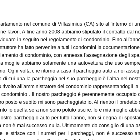
rtamento nel comune di Villasimius (CA) sito all'interno di 
ine lavori. A fine anno 2008 abbiamo stipulato il contratto dal n
viduare in seguito nel regolamento di condominio. Fino all'anno
struttore ha fatto pervenire a tutti i condomini la documentazion
lamento di condominio, con annessa l'assegnazione degli spaz
 e mia moglie abbiamo solamente una autovettura che uso sempr
no. Ogni volta che ritorno a casa il parcheggio auto a noi asseg
i cui una la parcheggia nel suo parcheggio è l'altra nel nostro
sono rivolto all'amministratore del condominio rappresentandogli 
l condominio . Il nostro parcheggio è perennemente occupato d
 posto e subito mi sono parcheggiato io. Al rientro il predett
anto io quella sera non sono potuto uscire. Io e mia moglie ab
 nostro parcheggio auto per tutto l'anno, non si degna di sposta
 ma non è mai successo nulla. Ultimamente da consiglio di una a
e le strisce con i numeri per i parcheggi, non è successo a