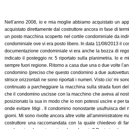
Nell'anno 2008, io e mia moglie abbiamo acquistato un appa
acquistato direttamente dal costruttore ancora in fase di term
un posto macchina scoperto nel cortile condominiale da indi
condominiale ove vi era posto libero. In data 11/08/2013 il co
documentazione condominiale vi era anche la bozza di rego
indicato il posteggio nr. 5 riportato sulla planimetria. Io
sempre fuori regione. Ritorno a casa due una o due volte l'an
condomino (preciso che questo condomino a due autovettura d
strisce orizzontali ne sono riportati i numeri. Visto cio' mi 
continuato a parcheggiare la macchina sulla strada fuori de
che il condomino uscisse con la macchino che aveva al nostro
posizionato la sua in modo che io non potessi uscire e per t
onde evitare litigi . Il condomino nonostante usufruisca del
giorni. Mi sono rivolte ancora altre volte all'amministratore
costruttore una raccomandata con la quale chiedevo di far