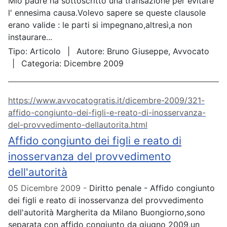
Mio padre ha sottoscritto una transazione per evitare
l' ennesima causa.Volevo sapere se queste clausole
erano valide : le parti si impegnano,altresì,a non
instaurare...
Tipo:
Articolo
Autore:
Bruno Giuseppe, Avvocato
Categoria:
Dicembre 2009
https://www.avvocatogratis.it/dicembre-2009/321-
affido-congiunto-dei-figli-e-reato-di-inosservanza-
del-provvedimento-dellautorita.html
Affido congiunto dei figli e reato di
inosservanza del provvedimento
dell'autorità
05 Dicembre 2009
Diritto penale - Affido congiunto
dei figli e reato di inosservanza del provvedimento
dell'autorità Margherita da Milano Buongiorno,sono
separata con affido congiunto da giugno 2009,un