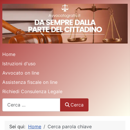
Home
Istruzioni d'uso
Avvocato on line
Assistenza fiscale on line
Richiedi Consulenza Legale
Cerca
Cerca
Sei qui:
Home
Cerca parola chiave