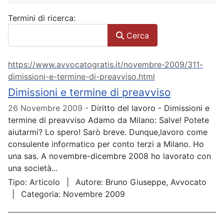
Modulo di ricerca
Termini di ricerca:
Cerca
https://www.avvocatogratis.it/novembre-2009/311-
dimissioni-e-termine-di-preavviso.html
Dimissioni e termine di preavviso
26 Novembre 2009
Diritto del lavoro - Dimissioni e
termine di preavviso Adamo da Milano: Salve! Potete
aiutarmi? Lo spero! Sarò breve. Dunque,lavoro come
consulente informatico per conto terzi a Milano. Ho
una sas. A novembre-dicembre 2008 ho lavorato con
una società...
Tipo:
Articolo
Autore:
Bruno Giuseppe, Avvocato
Categoria:
Novembre 2009