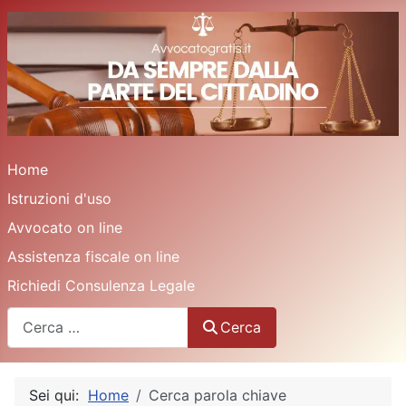
Home
Istruzioni d'uso
Avvocato on line
Assistenza fiscale on line
Richiedi Consulenza Legale
Cerca
Cerca
Sei qui:
Home
Cerca parola chiave