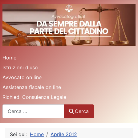
Home
Istruzioni d'uso
Avvocato on line
Assistenza fiscale on line
Richiedi Consulenza Legale
Cerca
Cerca
Sei qui:
Home
Aprile 2012