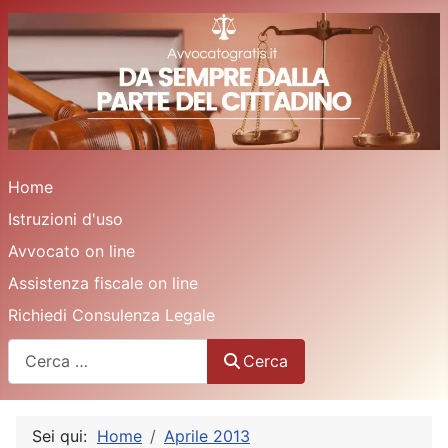
Home
Istruzioni d'uso
Avvocato on line
Assistenza fiscale on line
Richiedi Consulenza Legale
Cerca
Cerca
Sei qui:
Home
Aprile 2013