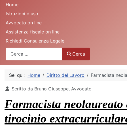
Home
Istruzioni d'uso
Avvocato on line
Assistenza fiscale on line
Richiedi Consulenza Legale
Cerca
Cerca
Sei qui:
Home
Diritto del Lavoro
Farmacista neola
Dettagli
Scritto da
Bruno Giuseppe, Avvocato
Farmacista neolaureato 
tirocinio extracurricular