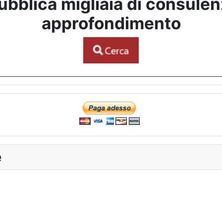
bblica migliaia di consulenze
approfondimento
e