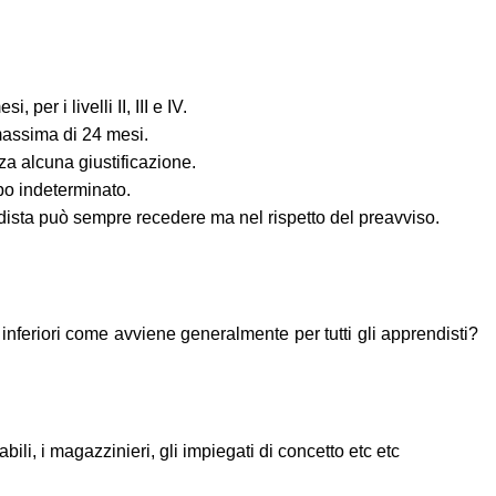
er i livelli II, III e IV.
 massima di 24 mesi.
za alcuna giustificazione.
po indeterminato.
ndista può sempre recedere ma nel rispetto del preavviso.
inferiori come avviene generalmente per tutti gli apprendisti?
li, i magazzinieri, gli impiegati di concetto etc etc