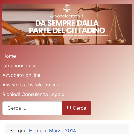
Home
Istruzioni d'uso
Avvocato on line
Assistenza fiscale on line
Richiedi Consulenza Legale
Cerca
Cerca
Sei qui:
Home
Marzo 2014